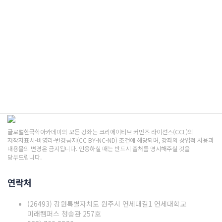
문의 보내기
메시지가 전송되었습니다
닫기
글로벌한국학아카데미의 모든 강좌는 크리에이티브 커먼즈 라이선스(CCL)의
저작자표시-비영리-변경금지(CC BY-NC-ND) 조건에 해당되며, 강좌의 상업적 사용과
내용물의 변경은 금지됩니다. 인용하실 때는 반드시 출처를 명시해주실 것을
당부드립니다.
연락처
(26493) 강원특별자치도 원주시 연세대길1 연세대학교
미래캠퍼스 청송관 257호