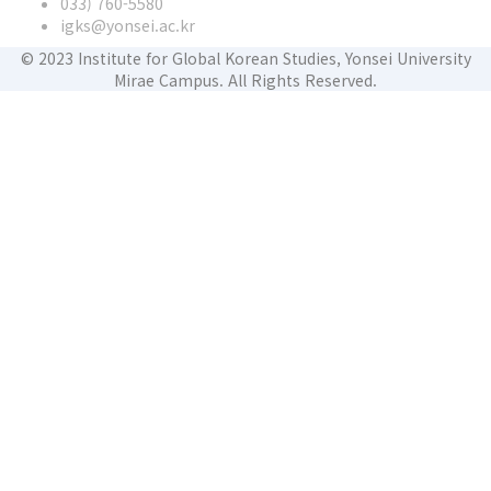
033) 760-5580
igks@yonsei.ac.kr
© 2023 Institute for Global Korean Studies, Yonsei University
Mirae Campus. All Rights Reserved.
회원 로그인
비밀번호는 최소
8자이상의 숫자, 문자 조합이어야 하고 1자는 대문자가 있어야 합니다.
소속기관
전화번호
주소