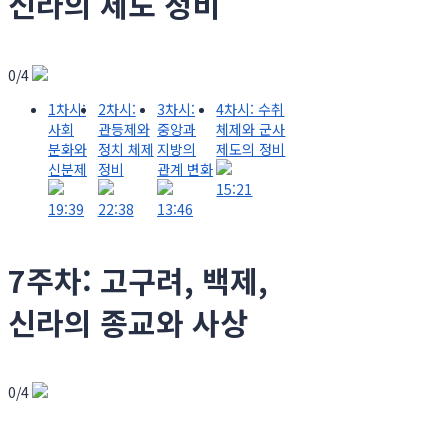
신라의 제도 정비
0/4
1차시:
2차시:
3차시:
4차시: 수취
사회
관등제와
중앙과
체제와 군사
분화와
정치 체제
지방의
제도의 정비
신분제
정비
관계 변화
15:21
19:39
22:38
13:46
7주차: 고구려, 백제,
신라의 종교와 사상
0/4