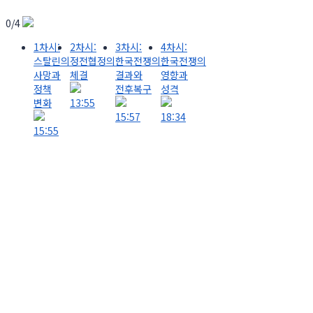
0/4
1차시:
2차시:
3차시:
4차시:
스탈린의
정전협정의
한국전쟁의
한국전쟁의
사망과
체결
결과와
영향과
정책
전후복구
성격
변화
13:55
15:57
18:34
15:55