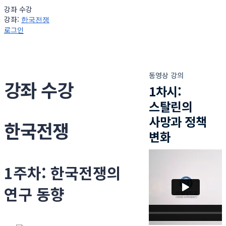
강좌 수강
강좌:
한국전쟁
로그인
동영상 강의
강좌 수강
1차시:
스탈린의
사망과 정책
한국전쟁
변화
1주차: 한국전쟁의
연구 동향