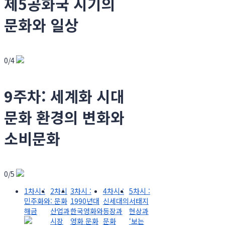
제5공화국 시기의
문화와 일상
0/4
9주차: 세계화 시대
문화 환경의 변화와
소비문화
0/5
1차시 :
2차시
3차시 :
4차시 :
5차시 :
민주화와
: 문화
1990년대
신세대의
서태지
해금
산업과
한국영화와
등장과
현상과
시장
영화 문화
문화
‘보는