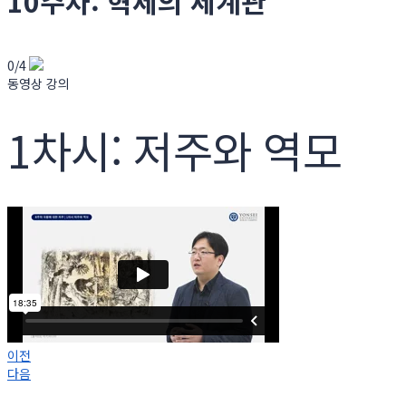
10주차: 혁세의 세계관
0/4
동영상 강의
1차시: 저주와 역모
이전
다음
회원 로그인