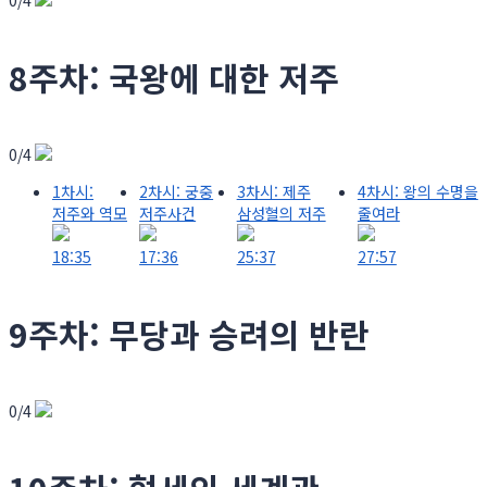
0/4
8주차: 국왕에 대한 저주
0/4
1차시:
2차시: 궁중
3차시: 제주
4차시: 왕의 수명을
저주와 역모
저주사건
삼성혈의 저주
줄여라
18:35
17:36
25:37
27:57
9주차: 무당과 승려의 반란
0/4