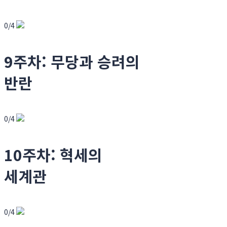
0/4
9주차: 무당과 승려의
반란
0/4
10주차: 혁세의
세계관
0/4