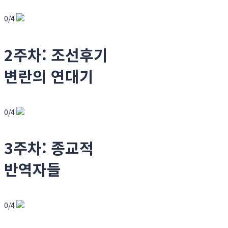
0/4
2주차: 조선후기
변란의 연대기
0/4
3주차: 종교적
반역자들
0/4