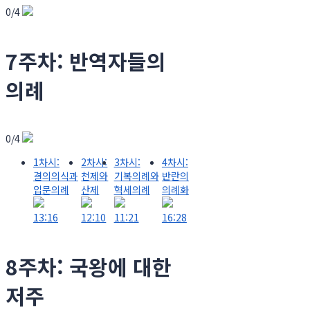
0/4
7주차: 반역자들의
의례
0/4
1차시:
2차시:
3차시:
4차시:
결의의식과
천제와
기복의례와
반란의
입문의례
산제
혁세의례
의례화
13:16
12:10
11:21
16:28
8주차: 국왕에 대한
저주