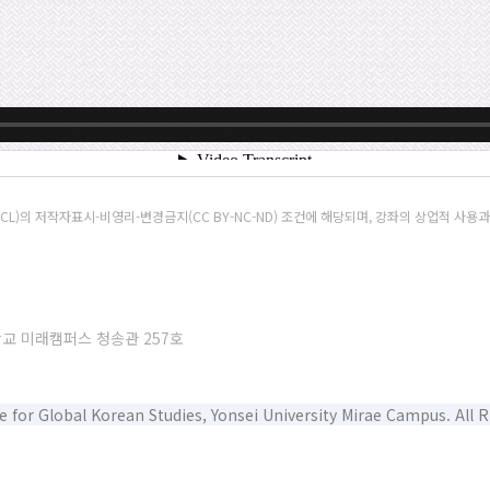
)의 저작자표시-비영리-변경금지(CC BY-NC-ND) 조건에 해당되며, 강좌의 상업적 사용
학교 미래캠퍼스 청송관 257호
e for Global Korean Studies, Yonsei University Mirae Campus. All 